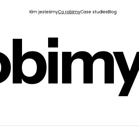
Kim jesteśmy
Co robimy
Case studies
Blog
obim