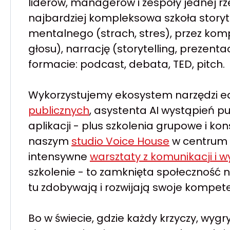
liderów, managerów i zespoły jednej rze
najbardziej kompleksowa szkoła storyt
mentalnego (strach, stres), przez kom
głosu), narrację (storytelling, prezen
formacie: podcast, debata, TED, pitch.
Wykorzystujemy ekosystem narzędzi 
publicznych
, asystenta AI wystąpień pu
aplikacji - plus szkolenia grupowe i k
naszym
studio Voice House
w centrum 
intensywne
warsztaty z komunikacji i 
szkolenie - to zamknięta społeczność n
tu zdobywają i rozwijają swoje kompet
Bo w świecie, gdzie każdy krzyczy, wygr