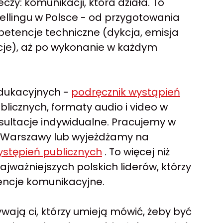
czy: komunikacji, która działa. To
ellingu w Polsce - od przygotowania
petencje techniczne (dykcja, emisja
tacje), aż po wykonanie w każdym
edukacyjnych
-
podręcznik wystąpień
blicznych, formaty audio i video w
onsultacje indywidualne. Pracujemy w
Warszawy lub wyjeżdżamy na
występień publicznych
. To więcej niż
ajważniejszych polskich liderów, którzy
encje komunikacyjne.
ywają ci, którzy umieją mówić, żeby być