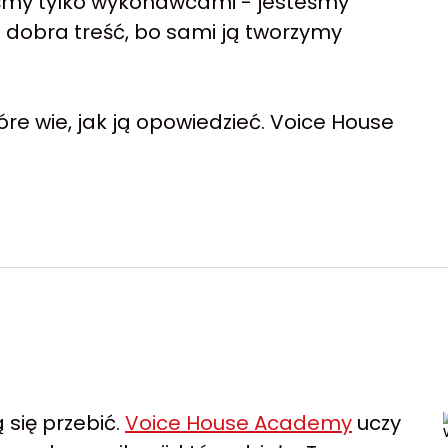
teśmy tylko wykonawcami - jesteśmy
t dobra treść, bo sami ją tworzymy
óre wie, jak ją opowiedzieć. Voice House
 się przebić.
Voice House Academy
uczy