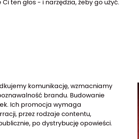
i ten głos - i narzędzia, żeby go użyć.
ządkujemy komunikację, wzmacniamy
zpoznawalność brandu. Budowanie
lwiek. Ich promocja wymaga
acji, przez rodzaje contentu,
publicznie, po dystrybucję opowieści.