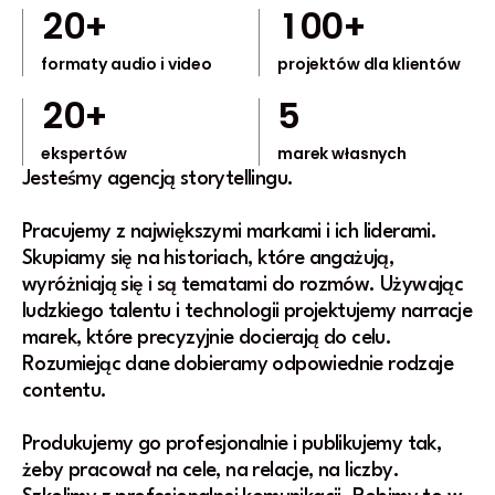
4
2
0
+
1
0
0
+
2
1
8
1
formaty audio i video
projektów dla klientów
1
3
6
3
2
0
+
5
5
4
5
1
1
ekspertów
2
marek własnych
1
0
3
3
Jesteśmy agencją storytellingu.
5
5
Pracujemy z największymi markami i ich liderami.
2
5
Skupiamy się na historiach, które angażują,
wyróżniają się i są tematami do rozmów. Używając
ludzkiego talentu i technologii projektujemy narracje
marek, które precyzyjnie docierają do celu.
Rozumiejąc dane dobieramy odpowiednie rodzaje
contentu.
Produkujemy go profesjonalnie i publikujemy tak,
żeby pracował na cele, na relacje, na liczby.